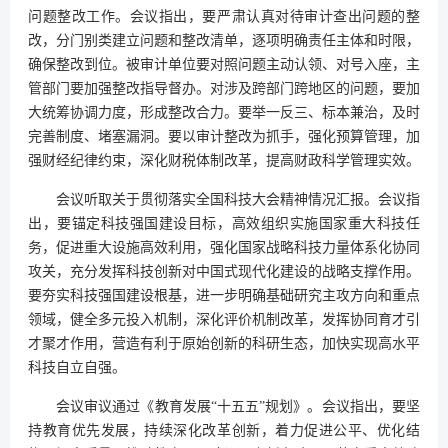
问题整改工作。会议指出，要严肃认真对待审计查出问题的整
改，分门别类建立问题和整改清单，逐项明确责任主体和时限，
确保整改到位。被审计单位要对照问题主动认领、对号入座，主
管部门要加强整改指导督办。对涉及跨部门跨地区的问题，要加
大统筹协调力度，形成整改合力。要举一反三、标本兼治，及时
完善制度、堵塞漏洞。要以审计整改为抓手，强化预算管理，加
强财经纪律约束，深化财税体制改革，提高财政科学管理实效。
会议听取关于贯彻落实全国科技大会精神情况汇报。会议指
出，要锚定科技强国建设目标，高效组织实施国家重大科技任
务，促进重大设施高效利用，强化国家战略科技力量体系化协同
攻关，充分发挥科技创新对中国式现代化建设的战略支撑作用。
要夯实科技强国建设根基，进一步明确基础研究主攻方向和重点
领域，健全多元投入机制，深化评价机制改革，发挥协同育才引
才聚才作用，营造有利于原始创新的科研生态，加快实现高水平
科技自立自强。
会议审议通过《教育发展“十五五”规划》。会议指出，要坚
持教育优先发展，持续深化改革创新，着力促进公平、优化结