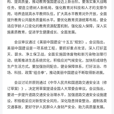
构、提高质量，推动教育强国建设迈上新台阶。要落实重大战略
任务，塑造立德树人新格局，强化教育对科技和人才的支撑作
用，培养造就高水平教师队伍，扩大高水平教育对外开放，全面
提升教育公共服务质量和水平。要优化教育资源统筹布局，健全
适应学龄人口变化的教育资源配置机制，强化投入保障，深入实
施素质教育，促进学生健康成长、全面发展。
会议审议通过《美丽中国建设“十五五”规划》。会议指出，
美丽中国建设是一项系统工程，要抓好重点攻坚，深入打好蓝
天、碧水、净土保卫战，全面实施固体废物和新污染物治理行
动，统筹推进生态系统优化，积极应对气候变化，加快形成绿色
生产生活方式。要加强协同配合，健全保障体系，打好法治、市
场、科技、政策“组合拳”，推动美丽中国建设不断取得新进展。
会议讨论并原则通过《中华人民共和国道路交通安全法（修
订草案）》，决定将草案提请全国人大常委会审议。会议指出，
要进一步提升道路交通安全治理水平，加强道路交通安全设施建
设，积极稳妥应对新型安全风险，深化隐患排查整治，遏制各类
交通事故，更好守护人民群众人身财产安全、助力高质量发展。